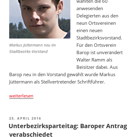
wählten die 60
anwesenden
Delegierten aus den
neun Ortsvereinen
einen neuen
Stadtbezirksvorstand.
Für den Ortsverein
Markus Jüttermann neu im
Stadtbezirks-Vorstand
Barop ist unverändert
Walter Ramm als
Beisitzer dabei. Aus
Barop neu in den Vorstand gewählt wurde Markus
Jüttermann als Stellvertretender Schriftführer.
„Neuer
weiterlesen
Stadtbezirksvorstand
gewählt“
VERÖFFENTLICHT
25. APRIL 2016
AM
Unterbezirksparteitag: Baroper Antrag
verabschiedet