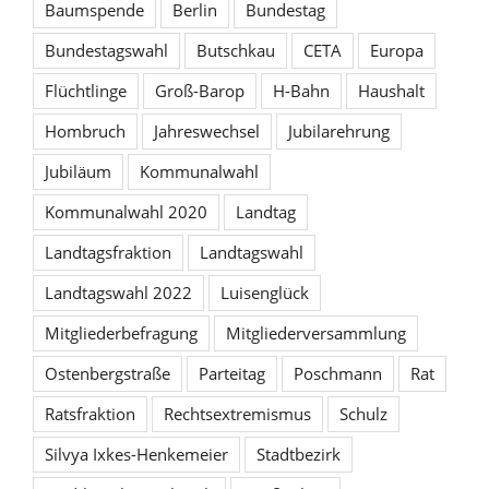
Baumspende
Berlin
Bundestag
Bundestagswahl
Butschkau
CETA
Europa
Flüchtlinge
Groß-Barop
H-Bahn
Haushalt
Hombruch
Jahreswechsel
Jubilarehrung
Jubiläum
Kommunalwahl
Kommunalwahl 2020
Landtag
Landtagsfraktion
Landtagswahl
Landtagswahl 2022
Luisenglück
Mitgliederbefragung
Mitgliederversammlung
Ostenbergstraße
Parteitag
Poschmann
Rat
Ratsfraktion
Rechtsextremismus
Schulz
Silvya Ixkes-Henkemeier
Stadtbezirk