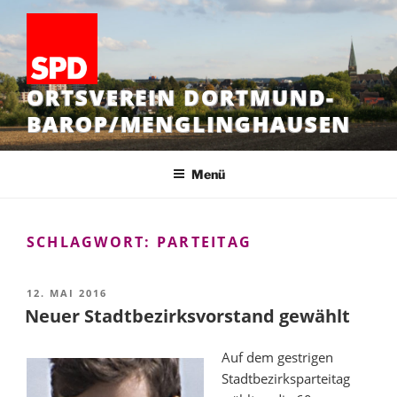
Zum
Inhalt
springen
ORTSVEREIN DORTMUND-
BAROP/MENGLINGHAUSEN
Menü
SCHLAGWORT:
PARTEITAG
VERÖFFENTLICHT
12. MAI 2016
AM
Neuer Stadtbezirksvorstand gewählt
Auf dem gestrigen
Stadtbezirksparteitag