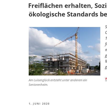
AM
Freiflächen erhalten, So
ökologische Standards b
S
O
1
f
m
g
M
g
„
w
Am Luisenglück entsteht unter anderem ein
e
Seniorenheim.
S
b
VERÖFFENTLICHT
1. JUNI 2020
ö