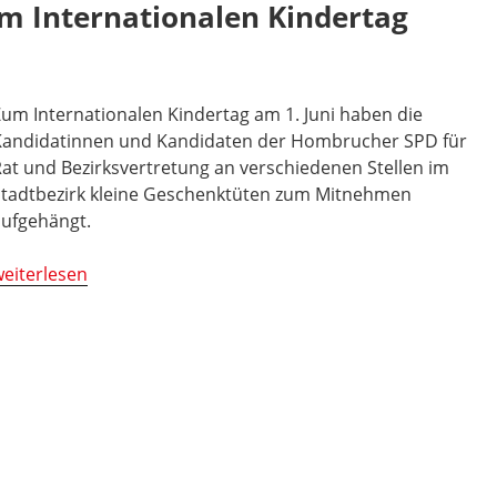
 Internationalen Kindertag
tandards
eachten“
um Internationalen Kindertag am 1. Juni haben die
andidatinnen und Kandidaten der Hombrucher SPD für
at und Bezirksvertretung an verschiedenen Stellen im
tadtbezirk kleine Geschenktüten zum Mitnehmen
ufgehängt.
Sonnenblumen-
eiterlesen
ktion
zum
nternationalen
indertag
oller
rfolg“