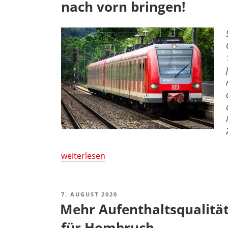
nach vorn bringen!
B
B
„Mutige
weiterlesen
Verkehrspolitik
für
alle:
VERÖFFENTLICHT
7. AUGUST 2020
AM
Rad,
Mehr Aufenthaltsqualität
Bus
für Hombruch