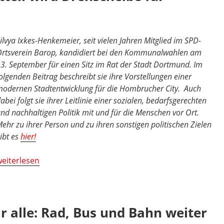
ilvya Ixkes-Henkemeier, seit vielen Jahren Mitglied im SPD-
rtsverein Barop, kandidiert bei den Kommunalwahlen am
3. September für einen Sitz im Rat der Stadt Dortmund. Im
olgenden Beitrag beschreibt sie ihre Vorstellungen einer
odernen Stadtentwicklung für die Hombrucher City. Auch
abei folgt sie ihrer Leitlinie einer sozialen, bedarfsgerechten
nd nachhaltigen Politik mit und für die Menschen vor Ort.
ehr zu ihrer Person und zu ihren sonstigen politischen Zielen
ibt es
hier!
Fliegende
eiterlesen
chulhöfe:
tadtteil
ird
rehscheibe
r alle: Rad, Bus und Bahn weiter
ür