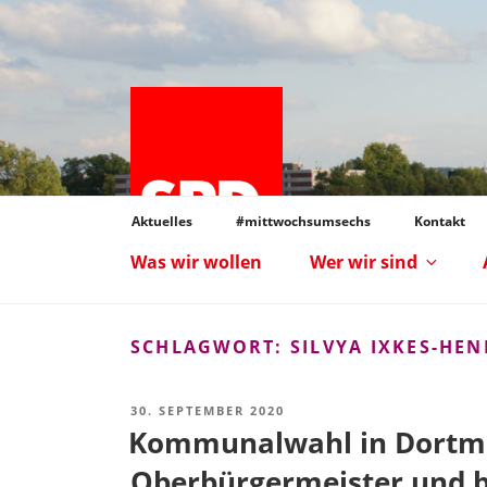
Zum
Inhalt
springen
Aktuelles
#mittwochsumsechs
Kontakt
ORTSVEREIN D
Was wir wollen
Wer wir sind
SCHLAGWORT:
SILVYA IXKES-HE
VERÖFFENTLICHT
30. SEPTEMBER 2020
AM
Kommunalwahl in Dortmun
Oberbürgermeister und bl