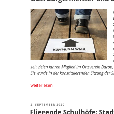
seit vielen Jahren Mitglied im Ortsverein Barop
Sie wurde in der konstituierenden Sitzung der 
„Kommunalwahl
weiterlesen
in
Dortmund:
SPD
VERÖFFENTLICHT
2. SEPTEMBER 2020
AM
stellt
Fliegende Schulhöfe: Stad