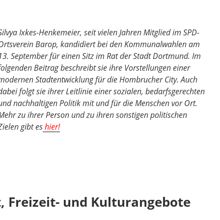
ildung
und
etreuung“
Silvya Ixkes-Henkemeier, seit vielen Jahren Mitglied im SPD-
Ortsverein Barop, kandidiert bei den Kommunalwahlen am
13. September für einen Sitz im Rat der Stadt Dortmund. Im
folgenden Beitrag beschreibt sie ihre Vorstellungen einer
modernen Stadtentwicklung für die Hombrucher City. Auch
dabei folgt sie ihrer Leitlinie einer sozialen, bedarfsgerechten
und nachhaltigen Politik mit und für die Menschen vor Ort.
Mehr zu ihrer Person und zu ihren sonstigen politischen
Zielen gibt es
hier!
, Freizeit- und Kulturangebote