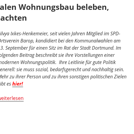
zialen Wohnungsbau beleben,
eachten
ilvya Ixkes-Henkemeier, seit vielen Jahren Mitglied im SPD-
rtsverein Barop, kandidiert bei den Kommunalwahlen am
3. September für einen Sitz im Rat der Stadt Dortmund. Im
olgenden Beitrag beschreibt sie ihre Vorstellungen einer
odernen Wohnungspolitik. Ihre Leitlinie für gute Politik
enerell: sie muss sozial, bedarfsgerecht und nachhaltig sein.
ehr zu ihrer Person und zu ihren sonstigen politischen Zielen
ibt es
hier!
Freiflächen
eiterlesen
rhalten,
ozialen
Wohnungsbau
eleben,
kologische