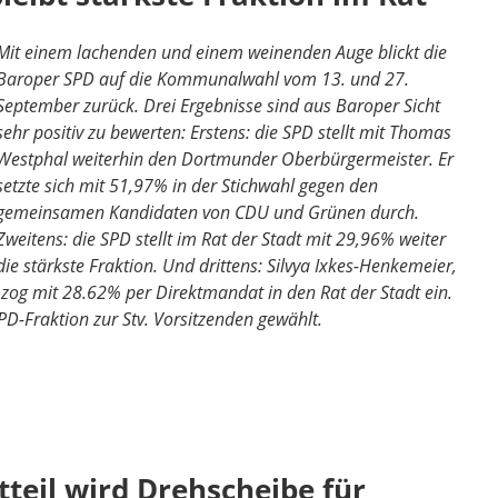
Mit ei
nem lachenden und einem weinenden Auge blickt die
Baroper SPD auf die Kommunalwahl vom 13. und 27.
September zurück. Drei Ergebnisse sind aus Baroper Sicht
sehr positiv zu bewerten: Erstens: die SPD stellt mit Thomas
Westphal weiterhin den Dortmunder Oberbürgermeister. Er
setzte sich mit 51,97% in der Stichwahl gegen den
gemeinsamen Kandidaten von CDU und Grünen durch.
Zweitens: die SPD stellt im Rat der Stadt mit 29,96% weiter
die stärkste Fraktion. Und drittens: Silvya Ixkes-Henkemeier,
, zog mit 28.62% per Direktmandat in den Rat der Stadt ein.
SPD-Fraktion zur Stv. Vorsitzenden gewählt.
tteil wird Drehscheibe für