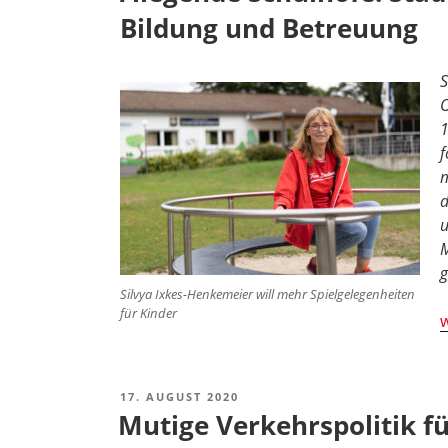
weiterhin
Bildung und Betreuung
den
Oberbürgermeister
und
S
bleibt
O
stärkste
1
Fraktion
f
im
m
Rat“
d
u
M
g
Silvya Ixkes-Henkemeier will mehr Spielgelegenheiten
für Kinder
„
w
S
S
w
VERÖFFENTLICHT
17. AUGUST 2020
AM
D
Mutige Verkehrspolitik fü
f