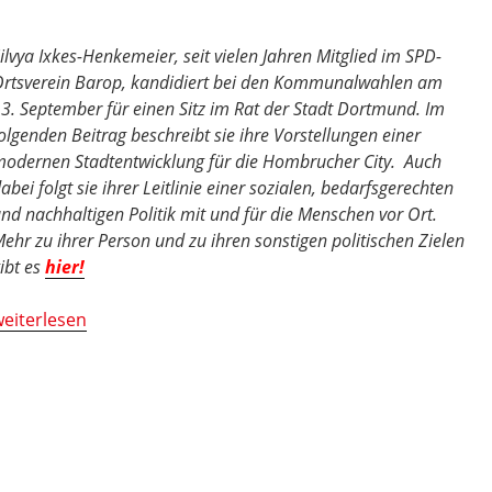
ilvya Ixkes-Henkemeier, seit vielen Jahren Mitglied im SPD-
rtsverein Barop, kandidiert bei den Kommunalwahlen am
3. September für einen Sitz im Rat der Stadt Dortmund. Im
olgenden Beitrag beschreibt sie ihre Vorstellungen einer
odernen Stadtentwicklung für die Hombrucher City. Auch
abei folgt sie ihrer Leitlinie einer sozialen, bedarfsgerechten
nd nachhaltigen Politik mit und für die Menschen vor Ort.
ehr zu ihrer Person und zu ihren sonstigen politischen Zielen
ibt es
hier!
Mehr
eiterlesen
ufenthaltsqualität,
reizeit-
und
ulturangebote
ür
Hombruch“