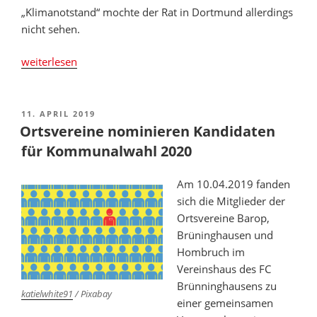
„Klimanotstand“ mochte der Rat in Dortmund allerdings
nicht sehen.
„Rat
weiterlesen
beschließt
Initiative
gegen
VERÖFFENTLICHT
11. APRIL 2019
AM
globale
Ortsvereine nominieren Kandidaten
Klimakrise“
für Kommunalwahl 2020
Am 10.04.2019 fanden
sich die Mitglieder der
Ortsvereine Barop,
Brüninghausen und
Hombruch im
Vereinshaus des FC
Brünninghausens zu
katielwhite91
/ Pixabay
einer gemeinsamen