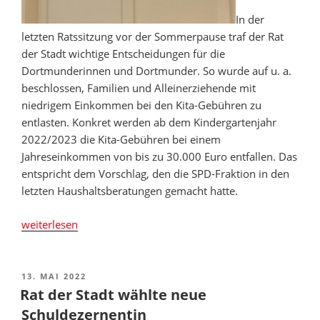
In der
letzten Ratssitzung vor der Sommerpause traf der Rat
der Stadt wichtige Entscheidungen für die
Dortmunderinnen und Dortmunder. So wurde auf u. a.
beschlossen, Familien und Alleinerziehende mit
niedrigem Einkommen bei den Kita-Gebühren zu
entlasten. Konkret werden ab dem Kindergartenjahr
2022/2023 die Kita-Gebühren bei einem
Jahreseinkommen von bis zu 30.000 Euro entfallen. Das
entspricht dem Vorschlag, den die SPD-Fraktion in den
letzten Haushaltsberatungen gemacht hatte.
„Rat
weiterlesen
entlastet
Familien
und
VERÖFFENTLICHT
13. MAI 2022
AM
Alleinerziehende“
Rat der Stadt wählte neue
Schuldezernentin