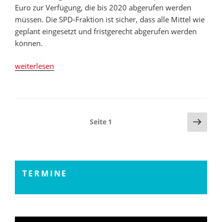
Euro zur Verfügung, die bis 2020 abgerufen werden
müssen. Die SPD-Fraktion ist sicher, dass alle Mittel wie
geplant eingesetzt und fristgerecht abgerufen werden
können.
„SPD-
weiterlesen
Fraktion
berichtet
aus
letzter
Seitennummerierung
Näch
Seite
1
Ratssitzung“
Seite
der
Beiträge
TERMINE