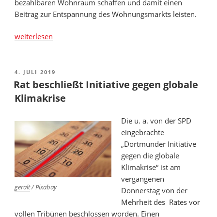
bezahlbaren Wohnraum schaffen und damit einen
Beitrag zur Entspannung des Wohnungsmarkts leisten.
„Grundsatzbeschluss
weiterlesen
zur
Neuausrichtung
der
VERÖFFENTLICHT
4. JULI 2019
AM
Dortmunder
Rat beschließt Initiative gegen globale
Stadtentwicklungsgesellschaft“
Klimakrise
Die u. a. von der SPD
eingebrachte
„Dortmunder Initiative
gegen die globale
Klimakrise“ ist am
vergangenen
geralt
/ Pixabay
Donnerstag von der
Mehrheit des Rates vor
vollen Tribünen beschlossen worden. Einen