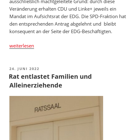
ausschließlich machtgeleitete Grund: durch diese
Veränderung erhalten CDU und Linke+ jeweils ein
Mandat im Aufsichtsrat der EDG. Die SPD-Fraktion hat
den entsprechenden Antrag abgelehnt und bleibt
konsequent an der Seite der EDG-Beschäftigten.
„Gegen
weiterlesen
SPD-
Fraktion:
Rat
VERÖFFENTLICHT
24. JUNI 2022
AM
beendet
Rat entlastet Familien und
Parität
Alleinerziehende
im
EDG-
Aufsichtsrat“