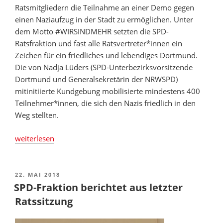
Ratsmitgliedern die Teilnahme an einer Demo gegen
einen Naziaufzug in der Stadt zu ermöglichen. Unter
dem Motto #WIRSINDMEHR setzten die SPD-
Ratsfraktion und fast alle Ratsvertreter*innen ein
Zeichen für ein friedliches und lebendiges Dortmund.
Die von Nadja Lüders (SPD-Unterbezirksvorsitzende
Dortmund und Generalsekretärin der NRWSPD)
mitinitiierte Kundgebung mobilisierte mindestens 400
Teilnehmer*innen, die sich den Nazis friedlich in den
Weg stellten.
„Rat
weiterlesen
nimmt
fast
geschlossen
VERÖFFENTLICHT
22. MAI 2018
AM
an
SPD-Fraktion berichtet aus letzter
Demo
Ratssitzung
gegen
Nazis