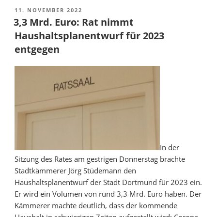
der
VERÖFFENTLICHT
11. NOVEMBER 2022
AM
Parität
3,3 Mrd. Euro: Rat nimmt
bei
Haushaltsplanentwurf für 2023
der
entgegen
EDG“
In der
Sitzung des Rates am gestrigen Donnerstag brachte
Stadtkämmerer Jörg Stüdemann den
Haushaltsplanentwurf der Stadt Dortmund für 2023 ein.
Er wird ein Volumen von rund 3,3 Mrd. Euro haben. Der
Kämmerer machte deutlich, dass der kommende