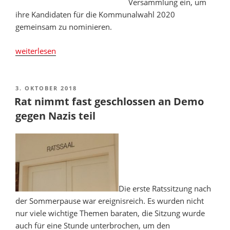
Versammlung ein, um
ihre Kandidaten für die Kommunalwahl 2020
gemeinsam zu nominieren.
„Ortsvereine
weiterlesen
nominieren
Kandidaten
für
VERÖFFENTLICHT
3. OKTOBER 2018
AM
Kommunalwahl
Rat nimmt fast geschlossen an Demo
2020“
gegen Nazis teil
Die erste Ratssitzung nach
der Sommerpause war ereignisreich. Es wurden nicht
nur viele wichtige Themen baraten, die Sitzung wurde
auch für eine Stunde unterbrochen, um den