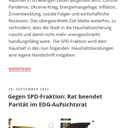
Haushalt in schwierigen Zeiten aufgestellt wird: Corona-
Pandemie, Ukraine-Krieg, Energiemangellage, Inflation,
Zinsentwicklung, soziale Folgen und wirtschaftliche
Rezession. Das übergeordnete Ziel bleibe weiterhin, zu
verhindern, dass die Stadt in die Haushaltssicherung
rutscht und damit nicht mehr uneingeschränkt
handlungsfähig wäre. Die SPD-Fraktion wird dem
Haushalt in den nun folgenden Haushaltsberatungen
eine eigene Handschrift mitgeben.
„3,3
weiterlesen
Mrd.
Euro:
Rat
VERÖFFENTLICHT
28. SEPTEMBER 2022
AM
nimmt
Gegen SPD-Fraktion: Rat beendet
Haushaltsplanentwurf
Parität im EDG-Aufsichtsrat
für
2023
entgegen“